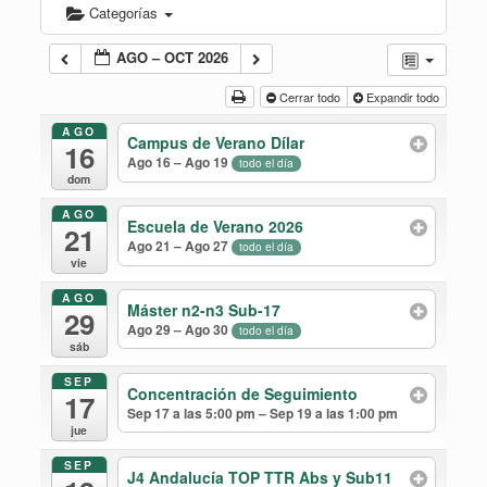
Categorías
AGO – OCT 2026
Cerrar todo
Expandir todo
AGO
Campus de Verano Dílar
16
Ago 16 – Ago 19
todo el día
dom
AGO
Escuela de Verano 2026
21
Ago 21 – Ago 27
todo el día
vie
AGO
Máster n2-n3 Sub-17
29
Ago 29 – Ago 30
todo el día
sáb
SEP
Concentración de Seguimiento
17
Sep 17 a las 5:00 pm – Sep 19 a las 1:00 pm
jue
SEP
J4 Andalucía TOP TTR Abs y Sub11