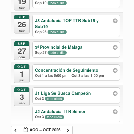
19
Sep 19
todo el día
sáb
SEP
J3 Andalucía TOP TTR Sub15 y
26
Sub19
sáb
Sep 26
todo el día
SEP
3º Provincial de Málaga
27
Sep 27
todo el día
dom
OCT
Concentración de Seguimiento
1
Oct 1 a las 5:00 pm – Oct 3 a las 1:00 pm
jue
OCT
J1 Liga Se Busca Campeón
3
Oct 3
todo el día
sáb
J2 Andalucía TTR Sénior
Oct 3
todo el día
AGO – OCT 2026