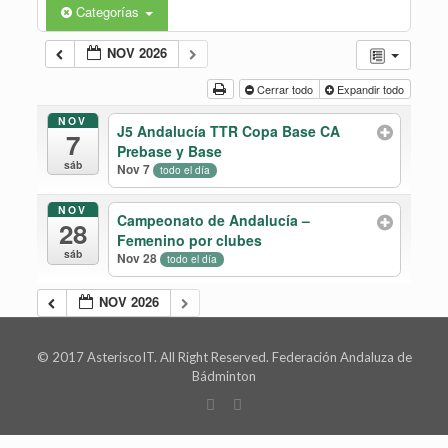
Categorías
NOV 2026
Cerrar todo
Expandir todo
NOV
J5 Andalucía TTR Copa Base CA
7
Prebase y Base
sáb
Nov 7
todo el día
NOV
Campeonato de Andalucía –
28
Femenino por clubes
sáb
Nov 28
todo el día
NOV 2026
© 2017 AsteriscoIT. All Right Reserved. Federación Andaluza de
Bádminton
xs