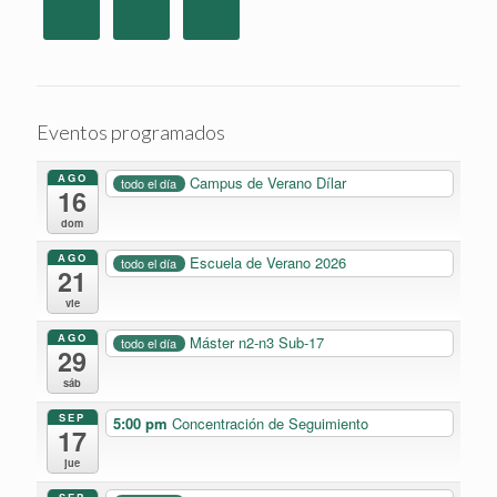
Eventos programados
AGO
Campus de Verano Dílar
todo el día
16
dom
AGO
Escuela de Verano 2026
todo el día
21
vie
AGO
Máster n2-n3 Sub-17
todo el día
29
sáb
SEP
5:00 pm
Concentración de Seguimiento
17
jue