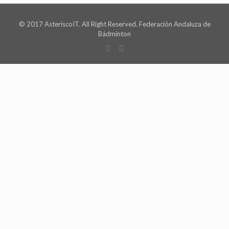
© 2017 AsteriscoIT. All Right Reserved. Federación Andaluza de
Bádminton