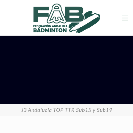
J3 Andalucía TOP TTR Sub15 y Sub19