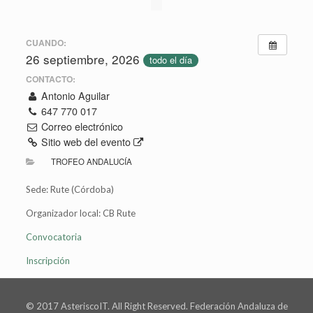
CUANDO:
26 septiembre, 2026
todo el día
CONTACTO:
Antonio Aguilar
647 770 017
Correo electrónico
Sitio web del evento
TROFEO ANDALUCÍA
Sede: Rute (Córdoba)
Organizador local: CB Rute
Convocatoria
Inscripción
© 2017 AsteriscoIT. All Right Reserved. Federación Andaluza de