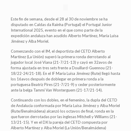
Este fin de semana, desde el 28 al 30 de noviembre se ha
disputado en Caldas da Rainha (Portugal) el Portugal Junior
International 2025, evento en el que como parte de la
expedición andaluza han acudido Alberto Martínez, María Luisa
Jiménez y Alba Moriel.
Comenzando con el IM, el deportista del CETD Alberto
Martínez (La Unión) superó la primera ronda derrotando al
jugador local José Viana (21-7/21-13) y cayó en 32avos de
forma ajustada en tres sets frente a Douillard-Guennou (21-
18/22-24/21-18). En el IF María Luisa Jiménez (Rute) llegó hasta
los 16avos después de doblegar en primera ronda a la
portuguesa Beatriz Pires (21-7/21-9) y ceder posteriormente
ante la belga Tammi Van Wonterguem (21-17/21-14).
Continuando con los dobles, en el femenino, la dupla del CETD
de Andalucía conformada por María Luisa Jiménez y Alba Moriel
(Rute/Benalmádena) alcanzó los octavos de final, ronda en la
que fueron derrotadas por las inglesas Mitchell y Williams (21-
13/21-15). Y en el DX la pareja del CETD compuesta por
Alberto Martínez y Alba Moriel (La Unión/Benalmádena)