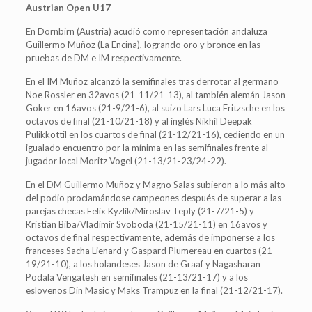
Austrian Open U17
En Dornbirn (Austria) acudió como representación andaluza
Guillermo Muñoz (La Encina), logrando oro y bronce en las
pruebas de DM e IM respectivamente.
En el IM Muñoz alcanzó la semifinales tras derrotar al germano
Noe Rossler en 32avos (21-11/21-13), al también alemán Jason
Goker en 16avos (21-9/21-6), al suizo Lars Luca Fritzsche en los
octavos de final (21-10/21-18) y al inglés Nikhil Deepak
Pulikkottil en los cuartos de final (21-12/21-16), cediendo en un
igualado encuentro por la mínima en las semifinales frente al
jugador local Moritz Vogel (21-13/21-23/24-22).
En el DM Guillermo Muñoz y Magno Salas subieron a lo más alto
del podio proclamándose campeones después de superar a las
parejas checas Felix Kyzlik/Miroslav Teply (21-7/21-5) y
Kristian Biba/Vladimir Svoboda (21-15/21-11) en 16avos y
octavos de final respectivamente, además de imponerse a los
franceses Sacha Lienard y Gaspard Plumereau en cuartos (21-
19/21-10), a los holandeses Jason de Graaf y Nagasharan
Podala Vengatesh en semifinales (21-13/21-17) y a los
eslovenos Din Masic y Maks Trampuz en la final (21-12/21-17).