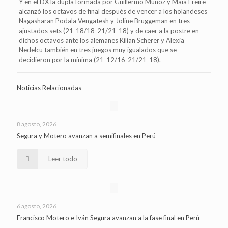
Y en el DX la dupla formada por Guillermo Muñoz y Maia Freire
alcanzó los octavos de final después de vencer a los holandeses
Nagasharan Podala Vengatesh y Joline Bruggeman en tres
ajustados sets (21-18/18-21/21-18) y de caer a la postre en
dichos octavos ante los alemanes Kilian Scherer y Alexia
Nedelcu también en tres juegos muy igualados que se
decidieron por la mínima (21-12/16-21/21-18).
Noticias Relacionadas
8 agosto, 2026
Segura y Motero avanzan a semifinales en Perú
Leer todo
6 agosto, 2026
Francisco Motero e Iván Segura avanzan a la fase final en Perú