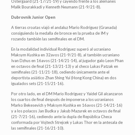
Ostergaard (21-17/21-19) y cayendo frente a los alemanes
Malik Bourakkadi y Kenneth Neumann (21-9/21-8).
Dubrovnik Junior Open
A tierras croatas viajó el andaluz Mario Rodríguez (Granada)
consiguiendo la medalla de bronce en la prueba de IM y
rozando también las semifinales en el DM.
En la modalidad individual Rodríguez superó al ucraniano
Maksym Kushka en 32avos (21-9/21-8), al también ucraniano
Ivan Dzhus en 16avos (21-14/21-14), al jugador galo Leon Phan
en octavos de final (21-13/21-13) y al checo Lukas Patzak en
semifinales (21-11/21-18), cediendo únicamente ante el
deportista asiático Zhan Shing Yui (Hong Kong China) en dos
igualados sets (21-15/21-16).
Por otro lado, en el DM Mario Rodríguez y Yaidel Gil alcanzaron
los cuartos de final después de imponerse a los ucranianos
Marko Bekesevich y Maksym Kushka en 16avos (21-14/21-16)
y a los polacos Jan Budka y Jakub Mazurek en octavos de final
(21-7/21-16), cediendo ante la dupla de República Checa
conformada por Vojtech Strejcek y Lukas Thor en la antesala de
las semifinales (21-16/21-10).