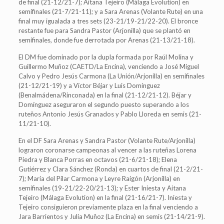
de final (21-12/21-7); Aitana Tejeiro (Málaga Evolution) en
semifinales (21-7/21-11); y a Sara Arenas (Volante Rute) en una
final muy igualada a tres sets (23-21/19-21/22-20). El bronce
restante fue para Sandra Pastor (Arjonilla) que se plantó en
semifinales, donde fue derrotada por Arenas (21-13/21-18).
El DM fue dominado por la dupla formada por Raúl Molina y
Guillermo Muñoz (CAETD/La Encina), venciendo a José Miguel
Calvo y Pedro Jesús Carmona (La Unión/Arjonilla) en semifinales
(21-12/21-19) y a Víctor Béjar y Luis Domínguez
(Benalmádena/Rinconada) en la final (21-12/21-12). Béjar y
Domínguez aseguraron el segundo puesto superando a los
ruteños Antonio Jesús Granados y Pablo Lloreda en semis (21-
11/21-10).
En el DF Sara Arenas y Sandra Pastor (Volante Rute/Arjonilla)
lograron coronarse campeonas al vencer a las ruteñas Lorena
Piedra y Blanca Porras en octavos (21-6/21-18); Elena
Gutiérrez y Clara Sánchez (Ronda) en cuartos de final (21-2/21-
7); María del Pilar Carmona y Leyre Raigón (Arjonilla) en
semifinales (19-21/22-20/21-13); y Ester Iniesta y Aitana
Tejeiro (Málaga Evolution) en la final (21-16/21-7). Iniesta y
Tejeiro consiguieron previamente plaza en la final venciendo a
Jara Barrientos y Julia Muñoz (La Encina) en semis (21-14/21-9).