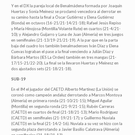
Y en el DX la pareja local de Benalmádena formada por Joaquín
Huertas y Sonia Meinesz se proclamó vencedora al derrotar en
su camino hasta la final a Óscar Gutiérrez y Elena Gutiérrez
(Ronda) en octavos (16-21/21-14/21-18); Rafael Jesús Repiso
y María Hinojosa (Montilla/Volante Rute) en cuartos (21-4/21-
10); y Alejandro Guijarro y Luna de Juan (Almería) en tres juegos
en semifinales (21-13/19-21/21-19). A la par que en la parta
baja del cuadro los también benalmadenses Iván Díaz y Elena
Cuevas lograban el pase a la final venciendo a Julián Díaz y
Bárbara Martos (IES La Orden) también en tres mangas (21-
17/15-21/22-20). La final se la llevaron Huertas y Meinesz en
dos ajustados sets (21-18/21-18).
SUB-19
En el IM el jugador del CAETD Alberto Martínez (La Unión) se
coronó como campeón andaluz derrotando a Marcos Montoya
(Almería) en primera ronda (21-10/21-15); Miguel Aguilar
(Montilla) en segunda ronda (21-9/21-15); Rubén Carreras
(CAETD) en cuartos de final (21-18/21-13); Mario Rodríguez
(CAETD) en semifinales (21-19/21-17); y Guillermo Nuviala
(CAETD) en la final (21-14/2-16). Nuviala a su vez se hizo con la
segunda plaza derrotando a Javier Basilio Calatrava (Almería)