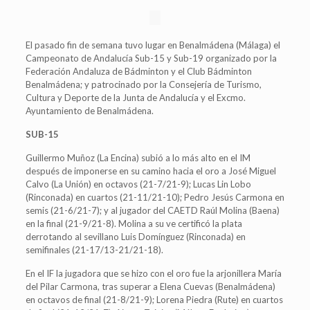
El pasado fin de semana tuvo lugar en Benalmádena (Málaga) el
Campeonato de Andalucía Sub-15 y Sub-19 organizado por la
Federación Andaluza de Bádminton y el Club Bádminton
Benalmádena; y patrocinado por la Consejería de Turismo,
Cultura y Deporte de la Junta de Andalucía y el Excmo.
Ayuntamiento de Benalmádena.
SUB-15
Guillermo Muñoz (La Encina) subió a lo más alto en el IM
después de imponerse en su camino hacia el oro a José Miguel
Calvo (La Unión) en octavos (21-7/21-9); Lucas Lin Lobo
(Rinconada) en cuartos (21-11/21-10); Pedro Jesús Carmona en
semis (21-6/21-7); y al jugador del CAETD Raúl Molina (Baena)
en la final (21-9/21-8). Molina a su ve certificó la plata
derrotando al sevillano Luis Domínguez (Rinconada) en
semifinales (21-17/13-21/21-18).
En el IF la jugadora que se hizo con el oro fue la arjonillera María
del Pilar Carmona, tras superar a Elena Cuevas (Benalmádena)
en octavos de final (21-8/21-9); Lorena Piedra (Rute) en cuartos