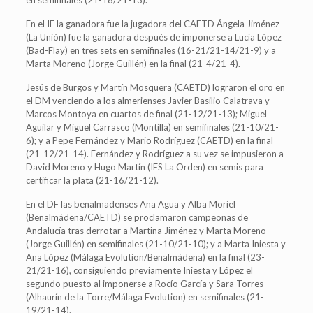
en semifinales (21-18/21-13).
En el IF la ganadora fue la jugadora del CAETD Ángela Jiménez
(La Unión) fue la ganadora después de imponerse a Lucía López
(Bad-Flay) en tres sets en semifinales (16-21/21-14/21-9) y a
Marta Moreno (Jorge Guillén) en la final (21-4/21-4).
Jesús de Burgos y Martín Mosquera (CAETD) lograron el oro en
el DM venciendo a los almerienses Javier Basilio Calatrava y
Marcos Montoya en cuartos de final (21-12/21-13); Miguel
Aguilar y Miguel Carrasco (Montilla) en semifinales (21-10/21-
6); y a Pepe Fernández y Mario Rodríguez (CAETD) en la final
(21-12/21-14). Fernández y Rodríguez a su vez se impusieron a
David Moreno y Hugo Martín (IES La Orden) en semis para
certificar la plata (21-16/21-12).
En el DF las benalmadenses Ana Agua y Alba Moriel
(Benalmádena/CAETD) se proclamaron campeonas de
Andalucía tras derrotar a Martina Jiménez y Marta Moreno
(Jorge Guillén) en semifinales (21-10/21-10); y a Marta Iniesta y
Ana López (Málaga Evolution/Benalmádena) en la final (23-
21/21-16), consiguiendo previamente Iniesta y López el
segundo puesto al imponerse a Rocío García y Sara Torres
(Alhaurín de la Torre/Málaga Evolution) en semifinales (21-
19/21-14).