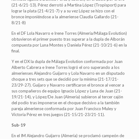
(21-6/21-13). Pérez derrotó a Martina López (Tropisport) para
lograr la plata (21-4/21-7) y a su vez López se hizo con el
bronce imponiéndose a la almeriense Claudia Gallardo (21-
8/21-8)
En el DF Lola Navarro e Irene Torres (Almería/Málaga Evolution)
obtuvieron el primer puesto tras superar a la dupla de Alborán
compuesta por Luna Montes y Daniela Pérez (21-10/21-6) en la
final.
Y en el DX la dupla de Málaga Evolution conformada por Juan
Alberto Cabrera e Irene Torres logró el oro superando a los
almerienses Alejandro Guijarro y Lola Navarro en un disputado
choque a tres sets que se decidió por la mínima (21-17/21-
23/29-27). Guijaro y Navarro certificaron el bronce al vencer a
sus compañeros de equipo Ignacio López y Luna de Juan (21-
19/21-14), y López/De Juan (Almería) subieron al tercer cajón
del podio tras imponerse en el choque decisivo a la también
pareja almeriense conformada por Juan Francisco Muley y
Victoria Pérez en tres juegos (21-15/21-23/21-11).
Sub-19
En el IM Alejandro Guijarro (Almería) se proclamó campeón de