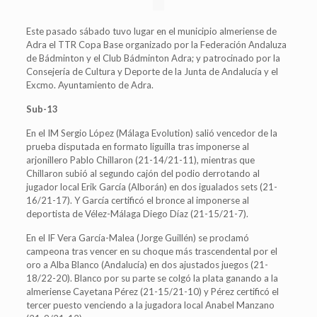
Este pasado sábado tuvo lugar en el municipio almeriense de
Adra el TTR Copa Base organizado por la Federación Andaluza
de Bádminton y el Club Bádminton Adra; y patrocinado por la
Consejería de Cultura y Deporte de la Junta de Andalucía y el
Excmo. Ayuntamiento de Adra.
Sub-13
En el IM Sergio López (Málaga Evolution) salió vencedor de la
prueba disputada en formato liguilla tras imponerse al
arjonillero Pablo Chillaron (21-14/21-11), mientras que
Chillaron subió al segundo cajón del podio derrotando al
jugador local Erik García (Alborán) en dos igualados sets (21-
16/21-17). Y García certificó el bronce al imponerse al
deportista de Vélez-Málaga Diego Díaz (21-15/21-7).
En el IF Vera García-Malea (Jorge Guillén) se proclamó
campeona tras vencer en su choque más trascendental por el
oro a Alba Blanco (Andalucía) en dos ajustados juegos (21-
18/22-20). Blanco por su parte se colgó la plata ganando a la
almeriense Cayetana Pérez (21-15/21-10) y Pérez certificó el
tercer puesto venciendo a la jugadora local Anabel Manzano