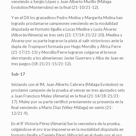
venciendo a Sergio López y Juan Alberto Murillo (Málaga
Evolution/Monterrubio) en la final (21-10/21-12).
Y en el DX los granadinos Pedro Molina y Margarita Molina han
logrado proclamarse campeones venciendo en la modalidad
disputada en formato liguilla a Lucas Medina y Lucía Álvarez
(Alborán/Almería) en tres sets (21-17/14-21/22-20). Medina y
Álvarez por su parte lograron la plata al salir victoriosos ante la
dupla de Tropisport formada por Hugo Morcillo y África Ferre
(21-17/21-15) y Morcillo/Ferre lograron colgarse el bronce
derrotando a los almerienses Javier Guerrero y Alba de Juan en
tres juegos (18-21/21-15/21-12).
Sub-17
Iniciando con el IM, Juan Alberto Cabrera (Málaga Evolution) se
proclamó campeón de la prueba al vencer en tres ajustados sets
a Juan Francisco Muley (Almería) en la final (21-14/18-21/21-
17). Muley por su parte certificó previamente su presencia en la
final venciendo a Mario Díaz (Vélez-Málaga) en semis (21-
12/21-9).
En el IF Victoria Pérez (Almería) fue la vencedora de la prueba,
colgándose el oro tras imponerse en la modalidad disputada en
formato liguilla a Daniela Pérez (Alborán) en el duelo por el oro