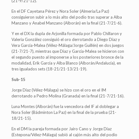
(21-9/21-12).
En el DF Cayetana Pérez y Nora Soler (Almería/La Paz)
consiguieron subir a lo más alto del podio tras superar a Alba
Manzano y Anabel Manzano (Alborán) en la final (21-7/21-6).
Y en el DX la dupla de Arjonilla formada por Pablo Chillaron y
Valeria González consiguió el oro derrotando a Diego Díaz y
Vera García-Malea (Vélez-Málaga/Jorge Guillén) en dos juegos
(21-7/21-7), mientras que Díaz y García-Malea se hicieron con
el segundo puesto al imponerse a los posteriores bronce de la
modalidad, Erik García y Alba Blanco (Alborán/Andalucía), en
tres igualados sets (18-21/21-13/21-19).
Sub-15
Jorge Díaz (Vélez-Málaga) se hizo con el oro en el IM
derrotando a Pedro Molina (Granada) en la final (21-7/21-16).
Luna Montes (Alborán) fue la vencedora del IF al doblegar a
Nora Soler (Bádminton La Paz) en la final de la prueba (21-
18/21-15).
En el DM la pareja formada por Jairo Cano y Jorge Díaz
(Estepona/Vélez-Málaga) subió al cajón más alto del podio