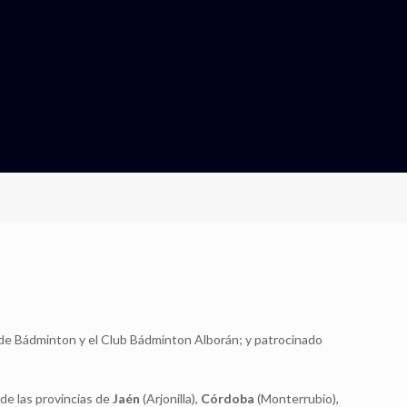
 de Bádminton y el Club Bádminton Alborán; y patrocinado
de las provincias de
Jaén
(Arjonilla),
Córdoba
(Monterrubio),