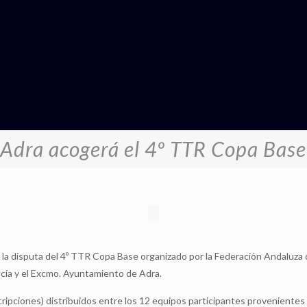
Adra acogerá el 4º TTR Copa Base
r la disputa del 4º TTR Copa Base organizado por la Federación Andaluza
ucía y el Excmo. Ayuntamiento de Adra.
ripciones) distribuidos entre los 12 equipos participantes provenientes 