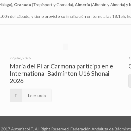
Málaga),
Granada
(Tropisport y Granada),
Almería
(Alborán y Almería) y
1:00h del sábado, y tiene previsto su finalización en torno a las 18:15h, 
27 julio, 2026
1
María del Pilar Carmona participa en el
International Badminton U16 Shonai
2026
Leer todo
 2017 AsteriscoIT. All Right Reserved. Federación Andaluza de Bádmint