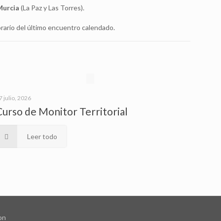
Murcia
(La Paz y Las Torres).
horario del último encuentro calendado.
7 julio, 2026
Curso de Monitor Territorial
Leer todo
on