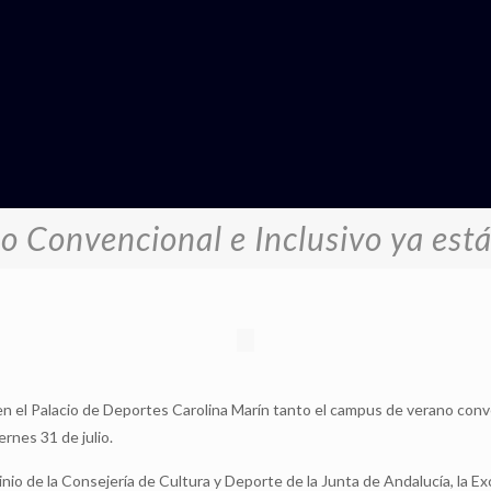
o Convencional e Inclusivo ya est
io en el Palacio de Deportes Carolina Marín tanto el campus de verano co
ernes 31 de julio.
inio de la Consejería de Cultura y Deporte de la Junta de Andalucía, la 